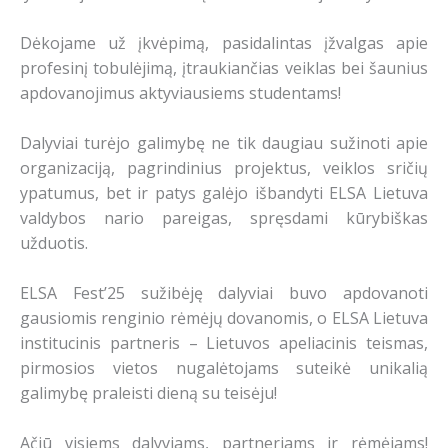
Dėkojame už įkvėpimą, pasidalintas įžvalgas apie
profesinį tobulėjimą, įtraukiančias veiklas bei šaunius
apdovanojimus aktyviausiems studentams!
Dalyviai turėjo galimybę ne tik daugiau sužinoti apie
organizaciją, pagrindinius projektus, veiklos sričių
ypatumus, bet ir patys galėjo išbandyti ELSA Lietuva
valdybos nario pareigas, spręsdami kūrybiškas
užduotis.
ELSA Fest’25 sužibėję dalyviai buvo apdovanoti
gausiomis renginio rėmėjų dovanomis, o ELSA Lietuva
institucinis partneris –
Lietuvos apeliacinis teismas
,
pirmosios vietos nugalėtojams suteikė unikalią
galimybę praleisti dieną su teisėju!
Ačiū visiems dalyviams, partneriams ir rėmėjams!