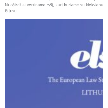
Nuoširdžiai vertiname ryšį, kurį kuriame su kiekvienu
iš Jūsų.