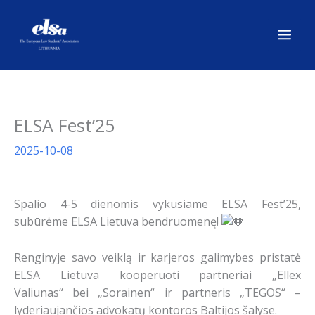
Pereiti
prie
turinio
ELSA Fest’25
2025-10-08
Spalio 4-5 dienomis vykusiame ELSA Fest’25,
subūrėme ELSA Lietuva bendruomenę!
Renginyje savo veiklą ir karjeros galimybes pristatė
ELSA Lietuva kooperuoti partneriai „
Ellex
Valiunas“
bei „
Sorainen“
ir partneris „TEGOS“ –
lyderiaujančios advokatų kontoros Baltijos šalyse.