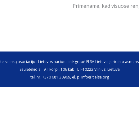
Primename, kad visuose rengin
teisininkų asociacijos Lietuvos nacionalinė grupė ELSA Lietuva, juridinio asme
Saulėtekio al. 9, I korp., 106 kab., LT-10222 Vilnius, Lietuva
tel. nr. +370 681 30969, el. p. info@lt.elsa.org