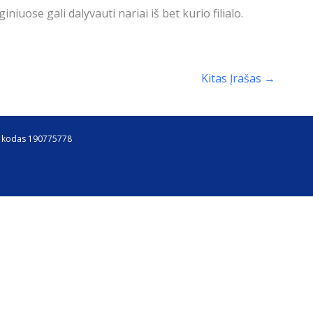
iuose gali dalyvauti nariai iš bet kurio filialo.
Kitas Įrašas
→
ns kodas 190775778