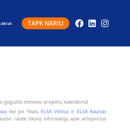
TAPK NARIU
aktai
lo gegužės mėnesio projektų kalendorių!
uva
bei jos filialų
ELSA Vilnius
ir
ELSA Kaunas
iuose rasite tikslią informaciją apie artėjančius