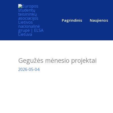
Pereiti
prie
turinio
Pagrindinis
Naujienos
Gegužės mėnesio projektai
2026-05-04