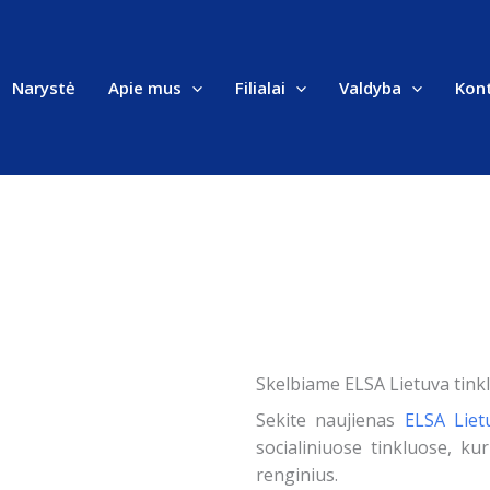
Narystė
Apie mus
Filialai
Valdyba
Kont
Skelbiame ELSA Lietuva tink
Sekite naujienas
ELSA Liet
socialiniuose tinkluose, kur
renginius.